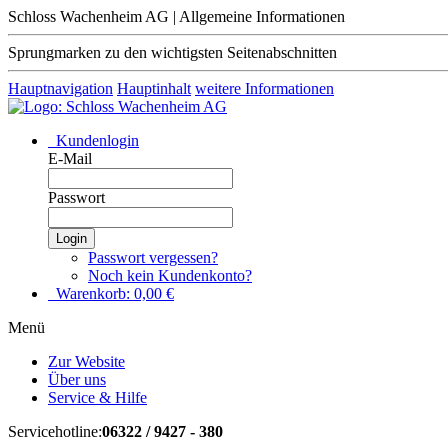
Schloss Wachenheim AG | Allgemeine Informationen
Sprungmarken zu den wichtigsten Seitenabschnitten
Hauptnavigation
Hauptinhalt
weitere Informationen
Kundenlogin
E-Mail
Passwort
Login
Passwort vergessen?
Noch kein Kundenkonto?
Warenkorb:
0,00
€
Menü
Zur Website
Über uns
Service & Hilfe
Servicehotline:
06322 / 9427 - 380