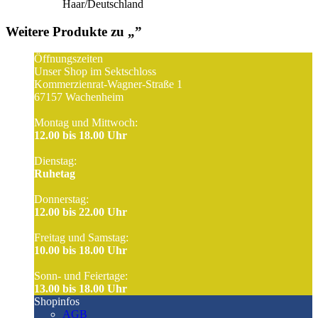
Haar/Deutschland
Weitere Produkte zu „
”
Öffnungszeiten
Unser Shop im Sektschloss
Kommerzienrat-Wagner-Straße 1
67157 Wachenheim
Montag und Mittwoch:
12.00 bis 18.00 Uhr
Dienstag:
Ruhetag
Donnerstag:
12.00 bis 22.00 Uhr
Freitag und Samstag:
10.00 bis 18.00 Uhr
Sonn- und Feiertage:
13.00 bis 18.00 Uhr
Shopinfos
AGB