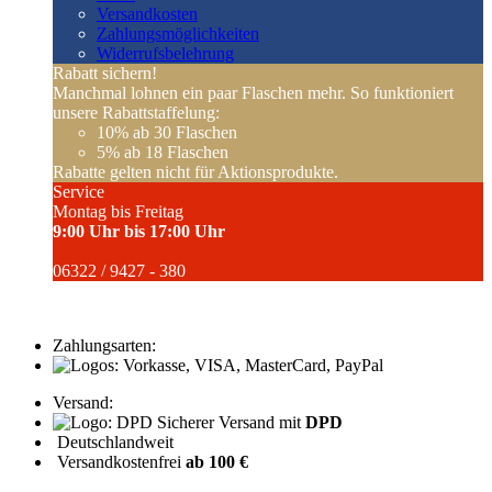
Versandkosten
Zahlungsmöglichkeiten
Widerrufsbelehrung
Rabatt sichern!
Manchmal lohnen ein paar Flaschen mehr. So funktioniert
unsere Rabattstaffelung:
10%
ab 30 Flaschen
5%
ab 18 Flaschen
Rabatte gelten nicht für Aktionsprodukte.
Service
Montag bis Freitag
9:00 Uhr bis 17:00 Uhr
06322 / 9427 - 380
Zahlungsarten:
Versand:
Sicherer Versand mit
DPD
Deutschlandweit
Versandkostenfrei
ab 100 €