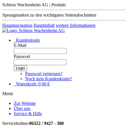
Schloss Wachenheim AG | Produkt
Sprungmarken zu den wichtigsten Seitenabschnitten
Hauptnavigation
Hauptinhalt
weitere Informationen
Kundenlogin
E-Mail
Passwort
Login
Passwort vergessen?
Noch kein Kundenkonto?
Warenkorb:
0,00
€
Menü
Zur Website
Über uns
Service & Hilfe
Servicehotline:
06322 / 9427 - 380