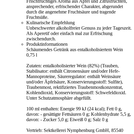
Frischfruchtiges Aroma aus Apfel und Zitrusfrüchten,
ansprechender, erfrischender Charakter, abgerundet
durch die angenehme Fruchtsäure und tragende
Fruchtsüße.
Kulinarische Empfehlung
Unbeschwerter alkoholfreier Genuss zu jeder Tageszeit.
Als Aperetif oder einfach mal zur Erfrischung
zwischendurch.
Produktinformationen
Schäumendes Getränk aus entalkoholisiertem Wein
0,75 l
Zutaten: entalkoholisierter Wein (82%) (Trauben,
Stabilisator: enthält Citronensäure und/oder Hefe-
Mannoproteine, Säureregulator: enthält Weinsäure
und/oder Äpfelsäure, Konservierungsstoff: Sulfite),
Traubenmost, rektifiziertes Traubenmostkonzentrat,
Kohlendioxid, Konservierungsstoff: Schwefeldioxid.
Unter Schutzatmosphäre abgefüllt.
100 ml enthalten: Energie 99 kJ (24 kcal); Fett 0 g,
davon: - gesättigte Fettsäuren 0 g; Kohlenhydrate 5,5 g,
davon: - Zucker 5,0 g; Eiweiß 0 g; Salz 0 g
Vertrieb: Sektkellerei Nymphenburg GmbH, 85540