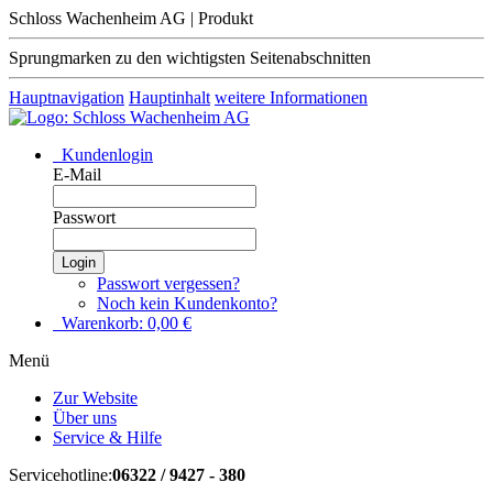
Schloss Wachenheim AG | Produkt
Sprungmarken zu den wichtigsten Seitenabschnitten
Hauptnavigation
Hauptinhalt
weitere Informationen
Kundenlogin
E-Mail
Passwort
Login
Passwort vergessen?
Noch kein Kundenkonto?
Warenkorb:
0,00
€
Menü
Zur Website
Über uns
Service & Hilfe
Servicehotline:
06322 / 9427 - 380