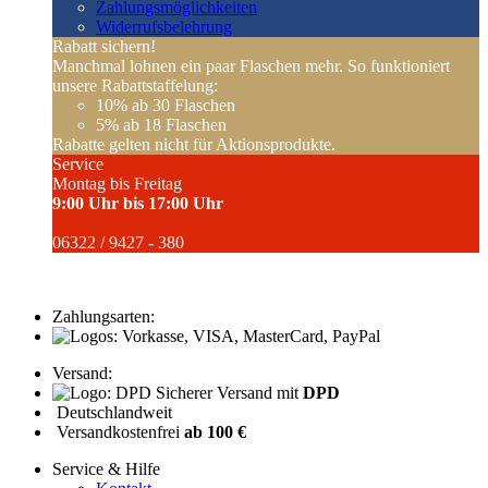
Zahlungsmöglichkeiten
Widerrufsbelehrung
Rabatt sichern!
Manchmal lohnen ein paar Flaschen mehr. So funktioniert
unsere Rabattstaffelung:
10%
ab 30 Flaschen
5%
ab 18 Flaschen
Rabatte gelten nicht für Aktionsprodukte.
Service
Montag bis Freitag
9:00 Uhr bis 17:00 Uhr
06322 / 9427 - 380
Zahlungsarten:
Versand:
Sicherer Versand mit
DPD
Deutschlandweit
Versandkostenfrei
ab 100 €
Service & Hilfe