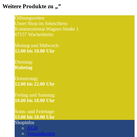
Weitere Produkte zu „
”
Öffnungszeiten
Unser Shop im Sektschloss
Kommerzienrat-Wagner-Straße 1
67157 Wachenheim
Montag und Mittwoch:
12.00 bis 18.00 Uhr
Dienstag:
Ruhetag
Donnerstag:
12.00 bis 22.00 Uhr
Freitag und Samstag:
10.00 bis 18.00 Uhr
Sonn- und Feiertage:
13.00 bis 18.00 Uhr
Shopinfos
AGB
Versandkosten