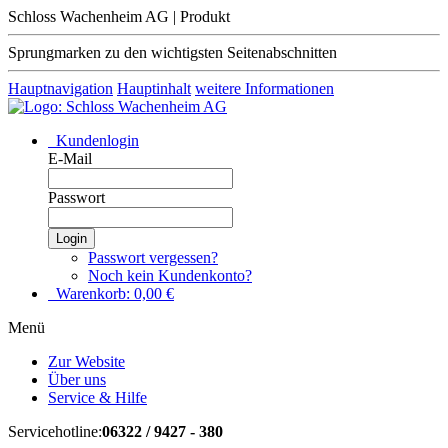
Schloss Wachenheim AG | Produkt
Sprungmarken zu den wichtigsten Seitenabschnitten
Hauptnavigation
Hauptinhalt
weitere Informationen
Kundenlogin
E-Mail
Passwort
Login
Passwort vergessen?
Noch kein Kundenkonto?
Warenkorb:
0,00
€
Menü
Zur Website
Über uns
Service & Hilfe
Servicehotline:
06322 / 9427 - 380